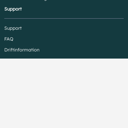
Support
Support
FAQ
Driftinformation
Produktuppdateringar
Företagsinformation
Om oss
Allmänna villkor
Policy och villkor
Säkerhet och tillgänglighet