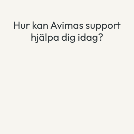
English
Hur kan Avimas support
Norsk
hjälpa dig idag?