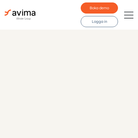
Boka demo
Logga in
Branscher
Funktioner
Pris
Resurser
Kunder
Språk: