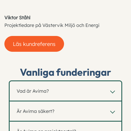
Viktor Ståhl
Projektledare på Västervik Miljö och Energi
Läs kundreferens
Vanliga funderingar
Vad är Avima?
Avima är en skalbar projektplattform med
Är Avima säkert?
effektiva funktioner för centrala processer i
byggprojekt. Förutom komplett dokument- och
Avima är en
svensk
projektplattform
med
ritningshantering stöder lösningen hantering av