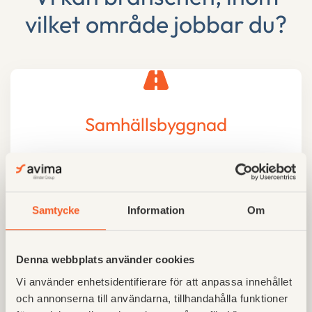
vilket område jobbar du?
Samhällsbyggnad
Komplett dokumenthantering med metadatastöd
och full spårbarhet
Samtycke
Information
Om
Mallprojekt för ett enhetligt och kvalitetssäkrat
arbetssätt i alla projekt
Denna webbplats använder cookies
Vi använder enhetsidentifierare för att anpassa innehållet
Tidplaner och projektöversikt över hela portföljen
och annonserna till användarna, tillhandahålla funktioner