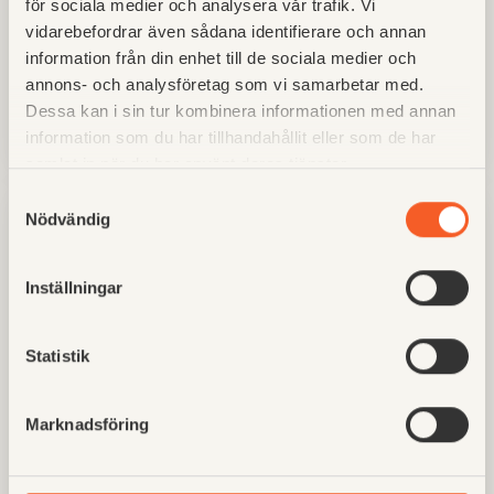
Tavlor för visuellt samarbete såsom fråga/svar
för sociala medier och analysera vår trafik. Vi
och uppföljning
vidarebefordrar även sådana identifierare och annan
information från din enhet till de sociala medier och
annons- och analysföretag som vi samarbetar med.
Dessa kan i sin tur kombinera informationen med annan
Läs mer
information som du har tillhandahållit eller som de har
samlat in när du har använt deras tjänster.
Samtyckesval
Nödvändig
Fastighet & Bostad
Inställningar
Statistik
Mallprojekt för ett enhetligt och kvalitetssäkrat
arbetssätt i alla projekt
Marknadsföring
Stöd för dokument och strukturer som främjar
kvalitet och kontroll