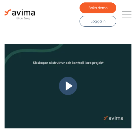
Boka demo
Logga in
Branscher
Funktioner
Pris
Resurser
Kunder
Språk: