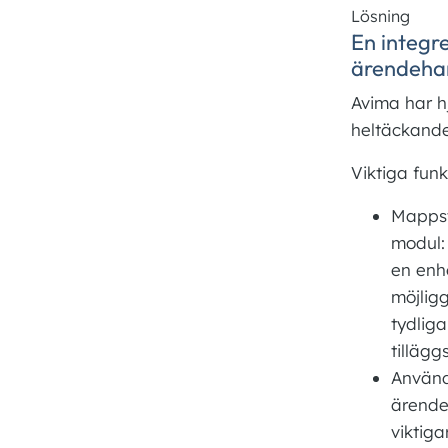
Lösning
En integr
ärendeha
Avima har hj
heltäckande
Viktiga funk
Mappst
modul:
en enh
möjlig
tydlig
tilläg
Använd
ärende
viktiga