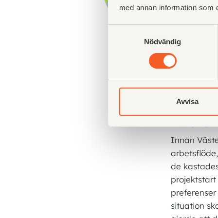
med annan information som du 
Samtyckesval
Nödvändig
Avvisa
Utmaningar
Vikten av 
Innan Väster
arbetsflöde
de kastades
projektstart
preferenser
situation s