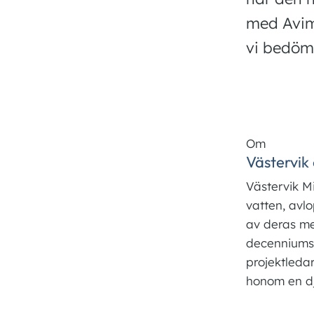
med Avima
vi bedöme
Om
Västervik
Västervik M
vatten, avlo
av deras me
decenniums 
projektleda
honom en dju