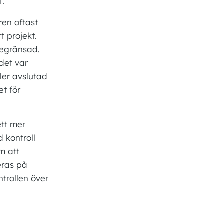
t.
ren oftast
t projekt.
begränsad.
det var
ler avslutad
et för
ett mer
 kontroll
m att
eras på
trollen över