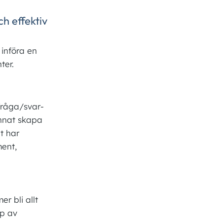
h effektiv
 införa en
ter.
fråga/svar-
unnat skapa
t har
ment,
 bli allt
lp av