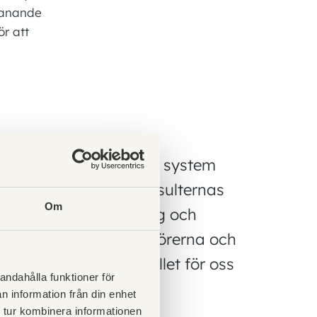
manande
ör att
ima jobbade vi i olika system
reprenörernas och konsulternas
Om
Det ledde till förvirring och
kontroll där entreprenörerna och
a hade kontrollen istället för oss
andahålla funktioner för
lare.
n information från din enhet
 tur kombinera informationen