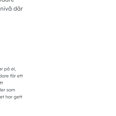
snivå där
r på el,
dare för ett
tt
ller som
et har gett