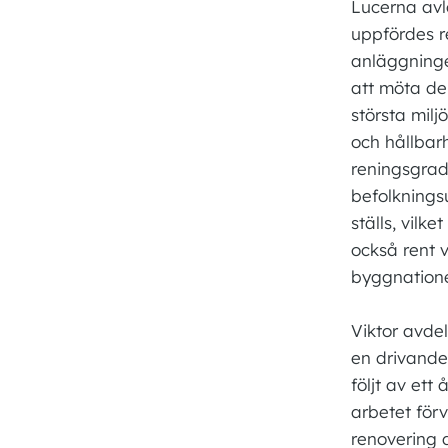
Lucerna avl
uppfördes r
anläggninge
att möta de
största milj
och hållbar
reningsgrad
befolknings
ställs, vilk
också rent 
byggnatione
Viktor avdel
en drivande 
följt av ett
arbetet för
renovering 