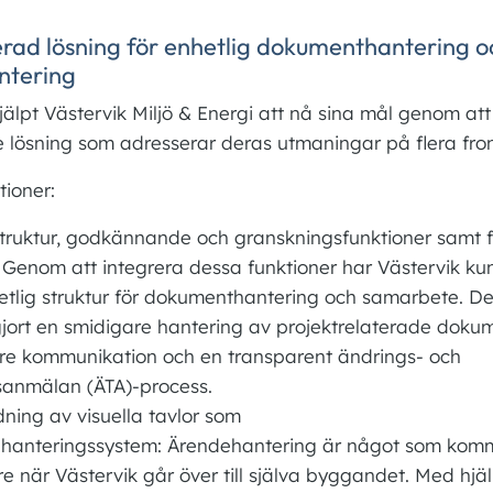
erad lösning för enhetlig dokumenthantering oc
ntering
älpt Västervik Miljö & Energi att nå sina mål genom att
 lösning som adresserar deras utmaningar på flera fron
tioner:
ruktur, godkännande och granskningsfunktioner samt 
 Genom att integrera dessa funktioner har Västervik k
etlig struktur för dokumenthantering och samarbete. De
gjort en smidigare hantering av projektrelaterade doku
are kommunikation och en transparent ändrings- och
gsanmälan (ÄTA)-process.
ning av visuella tavlor som
hanteringssystem: Ärendehantering är något som kommer
re när Västervik går över till själva byggandet. Med hjä