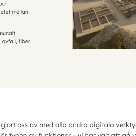
och
betet mellan
mmunalt
avfall, fiber
 gjort oss av med alla andra digitala verkt
är typen av funktioner – vi har valt att gå 