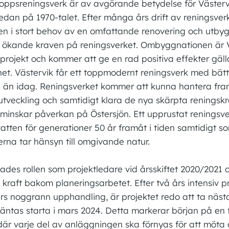
oppsreningsverk är av avgörande betydelse för Västerv
edan på 1970-talet. Efter många års drift av reningsver
n i stort behov av en omfattande renovering och utby
 ökande kraven på reningsverket. Ombyggnationen är 
öprojekt och kommer att ge en rad positiva effekter gäll
het. Västervik får ett toppmodernt reningsverk med bätt
 än idag. Reningsverket kommer att kunna hantera fra
utveckling och samtidigt klara de nya skärpta renings
et minskar påverkan på Östersjön. Ett upprustat reningsv
vatten för generationer 50 år framåt i tiden samtidigt s
rna tar hänsyn till omgivande natur.
ades rollen som projektledare vid årsskiftet 2020/2021 o
kraft bakom planeringsarbetet. Efter två års intensiv p
 års noggrann upphandling, är projektet redo att ta näst
väntas starta i mars 2024. Detta markerar början på en 
där varje del av anläggningen ska förnyas för att möta