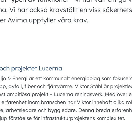
. Vi har också kravställt en viss säkerhet
r Avima uppfyller våra krav.
 och projektet Lucerna
iljö & Energi är ett kommunalt energibolag som fokusera
pp, avfall, fiber och fjärrvärme. Viktor Ståhl är projektle
st ambitiösa projekt – Lucerna reningsverk. Med över e
erfarenhet inom branschen har Viktor innehaft olika ro
re, arbetsledare och byggledare. Denna breda erfarenh
p förståelse för infrastrukturprojektens komplexitet.