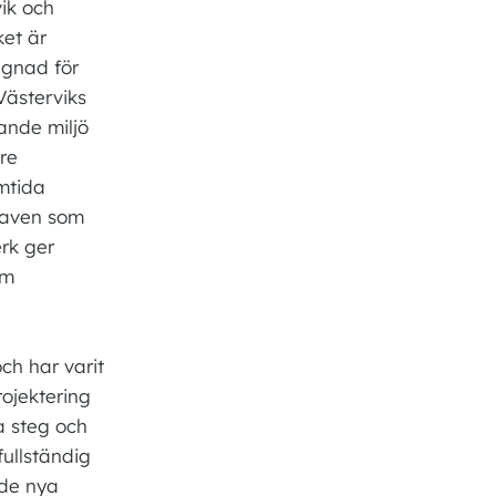
ik och
ket är
ggnad för
Västerviks
ande miljö
re
mtida
kraven som
erk ger
om
ch har varit
rojektering
a steg och
fullständig
 de nya