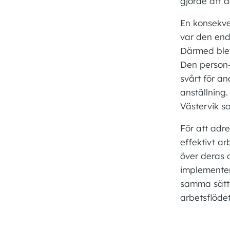
gjorde att d
En konsekve
var den enda
Därmed blev
Den person-
svårt för a
anställning.
Västervik so
För att adr
effektivt ar
över deras 
implementer
samma sätt.
arbetsflöde