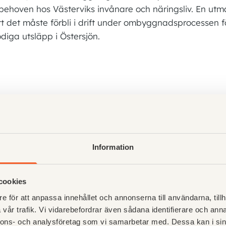
behoven hos Västerviks invånare och näringsliv. En ut
tt det måste förbli i drift under ombyggnadsprocessen f
diga utsläpp i Östersjön.
Före Av
enligt ent
Information
önskemål. 
bristande 
cookies
konsultern
e för att anpassa innehållet och annonserna till användarna, tillh
som bestäl
vår trafik. Vi vidarebefordrar även sådana identifierare och anna
nnons- och analysföretag som vi samarbetar med. Dessa kan i sin