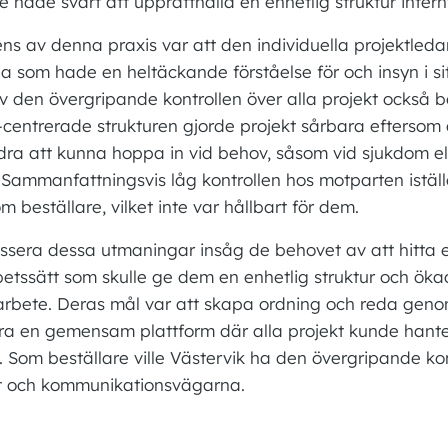
e hade svårt att upprätthålla en enhetlig struktur intern
ns av denna praxis var att den individuella projektleda
 som hade en heltäckande förståelse för och insyn i sit
 den övergripande kontrollen över alla projekt också 
centrerade strukturen gjorde projekt sårbara eftersom 
ndra att kunna hoppa in vid behov, såsom vid sjukdom el
 Sammanfattningsvis låg kontrollen hos motparten iställ
m beställare, vilket inte var hållbart för dem.
essera dessa utmaningar insåg de behovet av att hitta 
betssätt som skulle ge dem en enhetlig struktur och ökad
arbete. Deras mål var att skapa ordning och reda geno
a en gemensam plattform där alla projekt kunde hant
 Som beställare ville Västervik ha den övergripande kon
t och kommunikationsvägarna.