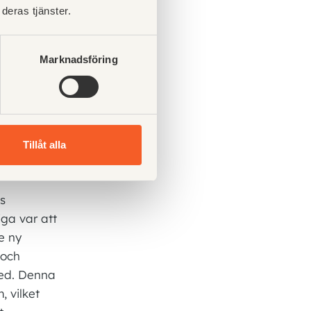
deras tjänster.
, Västervik Miljö & Energi
Marknadsföring
Tillåt alla
s
iga var att
e ny
 och
med. Denna
, vilket