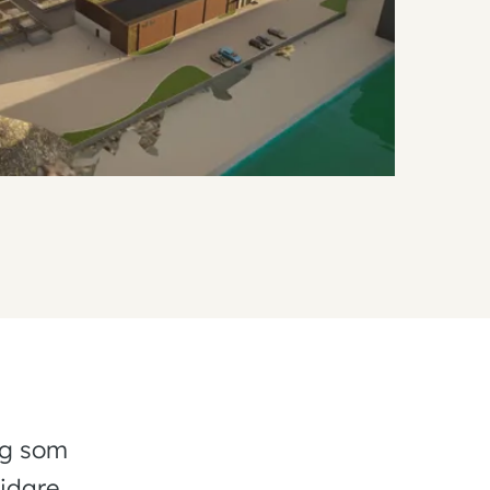
yg som
vidare