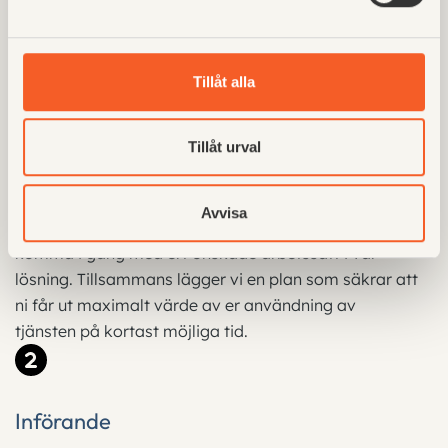
Så enkelt är det att komma
igång med Avima
Tillåt alla
Tillåt urval
Uppstart
Avvisa
Vårt engagerade
Customer
Success-team
hjälper er att
komma
i gång
med ert önskade arbetssätt i vår
lösning.
Tillsammans lägger vi en
plan
som
säkrar att
ni får ut
maximalt värde av
er
användning av
tjänsten
på kortast möjliga tid
.
Införande