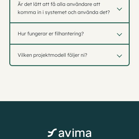
Är det lätt att få alla användare att
händelser och uppdateringar i projekt. En del
komma in i systemet och använda det?
skickas automatiskt från systemet och andra, till
exempel bevakningar eller meddelanden, kan
Ja, Avima är känt för att vara mycket
användare själva ställa in.
Hur fungerar er filhantering?
användarvänligt och eftersom till exempel
dokumenthanteringen liknar utforskaren på
Systemet hanterar alla filtyper och våra viewers
många sätt så är det enkelt för alla att förstå och
Vilken projektmodell följer ni?
klarar alla vanliga filformat för ritningar och
använda.
modeller. Vi har även integration med Office365
Mallprojekt i Avima kan anpassas för att stödja
och kan erbjuda samtidig redigering via Office
olika projektmodeller. Kundens dokumentmallar
Online.
kan läggas upp i mallbibliotek för att användas
enligt projektmetodiken.