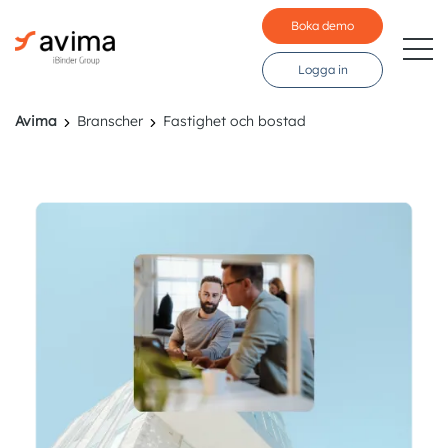
Boka demo
Logga in
Avima
Branscher
Fastighet och bostad
Branscher
Funktioner
Pris
Resurser
Kunder
Språk: