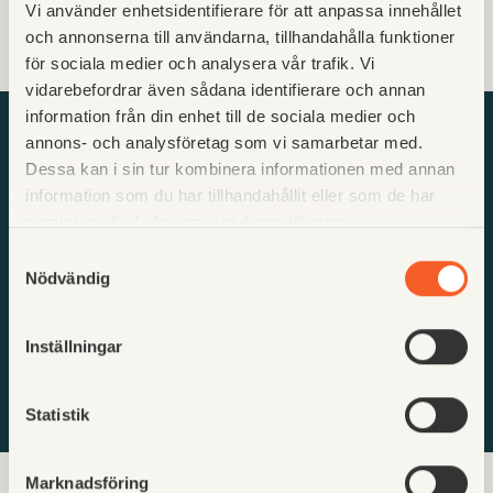
Läs kundreferens
Vi använder enhetsidentifierare för att anpassa innehållet
och annonserna till användarna, tillhandahålla funktioner
för sociala medier och analysera vår trafik. Vi
vidarebefordrar även sådana identifierare och annan
information från din enhet till de sociala medier och
annons- och analysföretag som vi samarbetar med.
Vi kan hjälpa dig effektivisera
Dessa kan i sin tur kombinera informationen med annan
dina byggprojekt
information som du har tillhandahållit eller som de har
samlat in när du har använt deras tjänster.
Rätt förutsättningar för samarbete
Samtyckesval
En version av
sanningen
Nödvändig
Lätt att göra rätt
Inställningar
Boka demo
Statistik
Marknadsföring