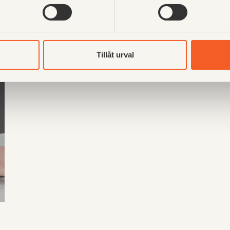
Vi går igenom hur ni kan dela
u
förfrågningsunderlag med leverantörer i
a
Avima (tidigare Webforum) och hur ni kan ta
emot anbud.
Tillåt urval