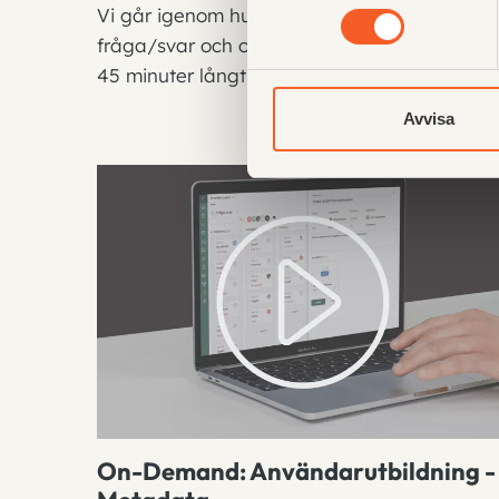
Vi går igenom hur ni kan arbeta med
fråga/svar och checklistor i tavlor. Passet är
45 minuter långt och det finns möjlighet a...
Avvisa
On-Demand: Användarutbildning -