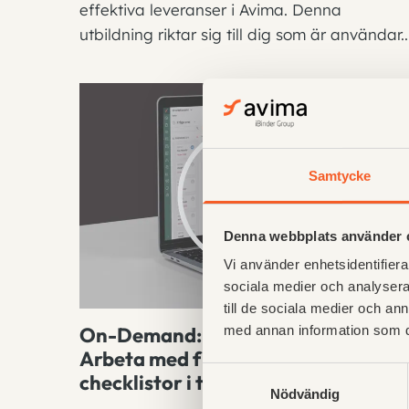
effektiva leveranser i Avima. Denna
utbildning riktar sig till dig som är användar..
Samtycke
Denna webbplats använder 
Vi använder enhetsidentifierar
sociala medier och analysera 
till de sociala medier och a
On-Demand: Användarutbildning -
med annan information som du 
Arbeta med fråga/Svar och
Samtyckesval
checklistor i tavlor
Nödvändig