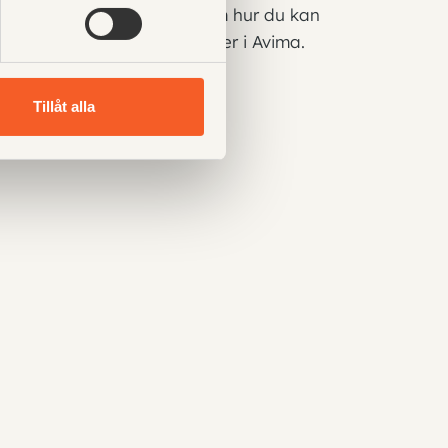
nder 45 minuter går igenom hur du kan
rbeta effektivt med tidplaner i Avima.
Tillåt alla