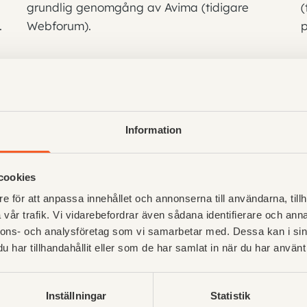
grundlig genomgång av Avima (tidigare
(
.
Webforum).
p
Information
cookies
e för att anpassa innehållet och annonserna till användarna, tillh
vår trafik. Vi vidarebefordrar även sådana identifierare och anna
nnons- och analysföretag som vi samarbetar med. Dessa kan i sin
On-Demand: Användarutbildning -
har tillhandahållit eller som de har samlat in när du har använt 
Dela förfrågningsunderlag och
hantera anbud
Inställningar
Statistik
V