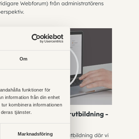
tidigare Webforum) från administratörens
erspektiv.
Om
andahålla funktioner för
n information från din enhet
 tur kombinera informationen
On-Demand: Användarutbildning -
deras tjänster.
tidplan
Marknadsföring
älkommen till en användarutbildning där vi