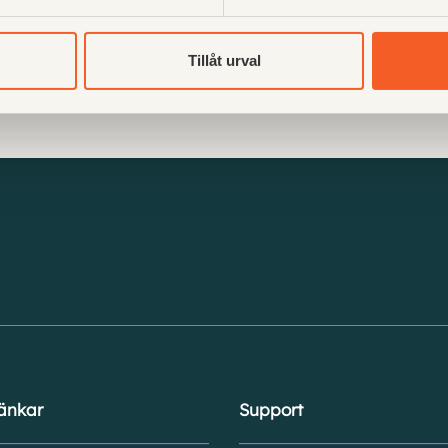
Saknar du en manual? Skriv till o
Tillåt urval
Senast uppdaterat: 20 mars 2025
änkar
Support