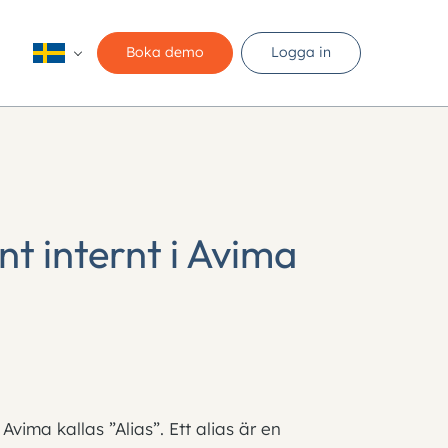
Boka demo
Logga in
nt internt i Avima
Avima kallas ”Alias”. Ett alias är en