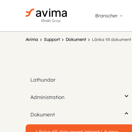
Branscher
Avima
Support
Dokument
Länka till dokument 
Lathundar
Administration
Dokument
Länka till dokument internt i Avima