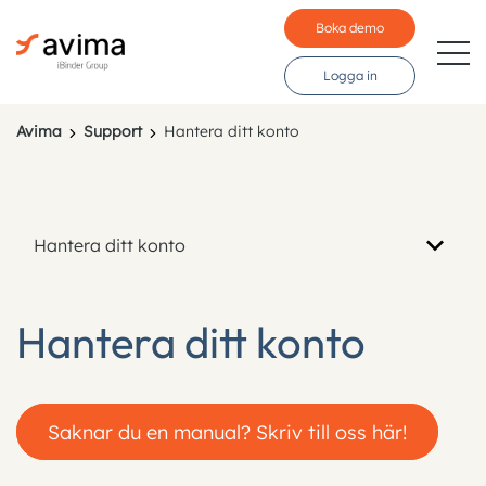
Boka demo
Logga in
Avima
Support
Hantera ditt konto
Branscher
Funktioner
Hantera ditt konto
Pris
Resurser
Hantera ditt konto
Kunder
Saknar du en manual? Skriv till oss här!
Språk: