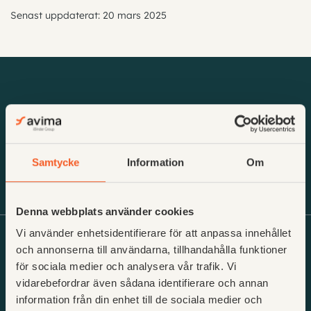
Senast uppdaterat: 20 mars 2025
English
Acceptera inbjudan och logga in
Logga in med BankID
Samtycke
Information
Om
Din startsida
Denna webbplats använder cookies
Glömt lösenord
Vi använder enhetsidentifierare för att anpassa innehållet
och annonserna till användarna, tillhandahålla funktioner
Växel: 08 - 527 400 70
för sociala medier och analysera vår trafik. Vi
Support@avima.se
vidarebefordrar även sådana identifierare och annan
Adress: Hantverkargatan 25,
information från din enhet till de sociala medier och