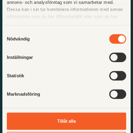
112 21 Stockholm
annons- och analysföretag som vi samarbetar med.
Org.nr: 556523-5917
Dessa kan i sin tur kombinera informationen med annan
information som du har tillhandahållit eller som de har
samlat in när du har använt deras tjänster.
Snabblänkar
Samtyckesval
Nödvändig
Logga in
Inställningar
Varför Avima?
Pressmeddelanden
Statistik
Användarutbildning
Marknadsföring
Support
Support
Tillåt alla
FAQ